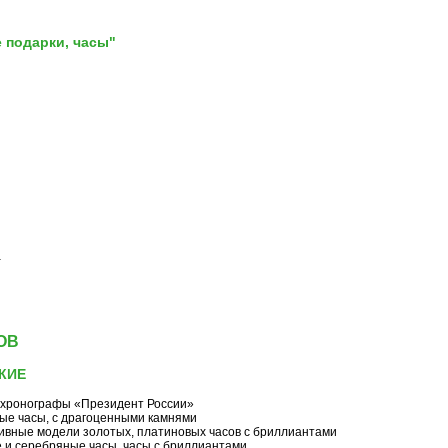
 подарки, часы"
а
ОВ
КИЕ
 хронографы «Президент России»
ые часы, с драгоценными камнями
зивные модели золотых, платиновых часов с бриллиантами
 и серебряные часы, часы с бриллиантами