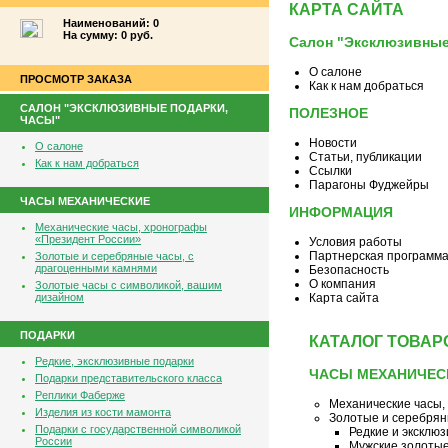
КАРТА САЙТА
Наименований: 0
На сумму: 0 руб.
Салон "Эксклюзивные
О салоне
ПРОСМОТР ЗАКАЗА
Как к нам добраться
САЛОН "ЭКСКЛЮЗИВНЫЕ ПОДАРКИ,
ПОЛЕЗНОЕ
ЧАСЫ"
Новости
О салоне
Статьи, публикации
Как к нам добраться
Ссылки
Парагоны Фуджейры
ЧАСЫ МЕХАНИЧЕСКИЕ
ИНФОРМАЦИЯ
Механические часы, хронографы
«Президент России»
Условия работы
Партнерская программ
Золотые и серебряные часы, с
драгоценными камнями
Безопасность
О компания
Золотые часы с символикой, вашим
дизайном
Карта сайта
ПОДАРКИ
КАТАЛОГ ТОВАР
Редкие, эксклюзивные подарки
ЧАСЫ МЕХАНИЧЕС
Подарки представительского класса
Реплики Фаберже
Механические часы,
Изделия из кости мамонта
Золотые и серебрян
Подарки с государственной символикой
Редкие и эксклю
России
Мужские золотые