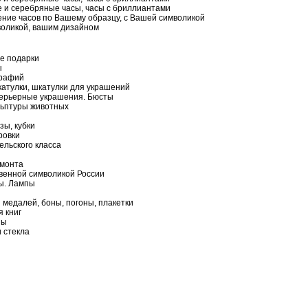
 и серебряные часы, часы с бриллиантами
ление часов по Вашему образцу, с Вашей символикой
воликой, вашим дизайном
ые подарки
ы
графий
атулки, шкатулки для украшений
ерьерные украшения. Бюсты
льптуры животных
зы, кубки
ровки
ельского класса
амонта
твенной символикой России
ы. Лампы
медалей, боны, погоны, плакетки
 книг
пы
 стекла