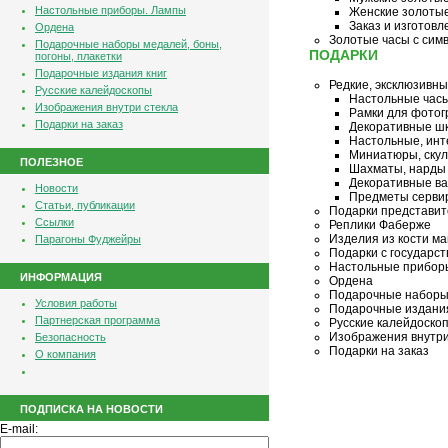
Настольные приборы. Лампы
Женские золотые
Заказ и изготов
Ордена
Золотые часы с сим
Подарочные наборы медалей, боны,
ПОДАРКИ
погоны, плакетки
Подарочные издания книг
Редкие, эксклюзивн
Русские калейдоскопы
Настольные час
Изображения внутри стекла
Рамки для фото
Подарки на заказ
Декоративные шк
Настольные, инт
Миниатюры, ску
ПОЛЕЗНОЕ
Шахматы, нарды
Декоративные ва
Новости
Предметы серви
Статьи, публикации
Подарки представит
Ссылки
Реплики Фаберже
Изделия из кости м
Парагоны Фуджейры
Подарки с государс
Настольные прибор
ИНФОРМАЦИЯ
Ордена
Подарочные наборы 
Условия работы
Подарочные издания
Партнерская программа
Русские калейдоско
Изображения внутри
Безопасность
Подарки на заказ
О компания
ПОДПИСКА НА НОВОСТИ
E-mail: