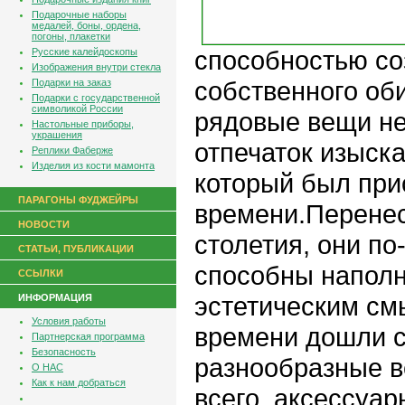
Подарочные наборы
медалей, боны, ордена,
погоны, плакетки
способностью со
Русские калейдоскопы
Изображения внутри стекла
собственного об
Подарки на заказ
Подарки с государственной
символикой России
рядовые вещи не
Настольные приборы,
украшения
отпечаток изыска
Реплики Фаберже
Изделия из кости мамонта
который был при
ПАРАГОНЫ ФУДЖЕЙРЫ
времени.Перенес
НОВОСТИ
столетия, они п
СТАТЬИ, ПУБЛИКАЦИИ
способны наполн
ССЫЛКИ
эстетическим см
ИНФОРМАЦИЯ
Условия работы
времени дошли 
Партнерская программа
Безопасность
разнообразные в
О НАС
Как к нам добраться
всего, аксессуар