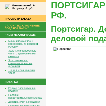
ПОРТСИГАР
Наименований: 0
На сумму: 0 руб.
РФ.
ПРОСМОТР ЗАКАЗА
САЛОН "ЭКСКЛЮЗИВНЫЕ
Портсигар. Д
ПОДАРКИ, ЧАСЫ"
ЧАСЫ МЕХАНИЧЕСКИЕ
деловой под
Механические часы,
хронографы «Президент
России»
Золотые и серебряные
часы, с драгоценными
камнями
Золотые часы с
символикой, вашим
дизайном
Тюнинг механических
часов
ПОДАРКИ
Редкие, эксклюзивные
подарки
Подарки
представительского класса
Дорогие, элитные подарки
Подарочные издания книг